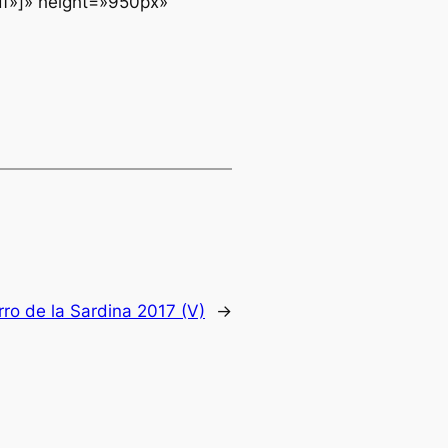
df»]» height=»950px»
rro de la Sardina 2017 (V)
→