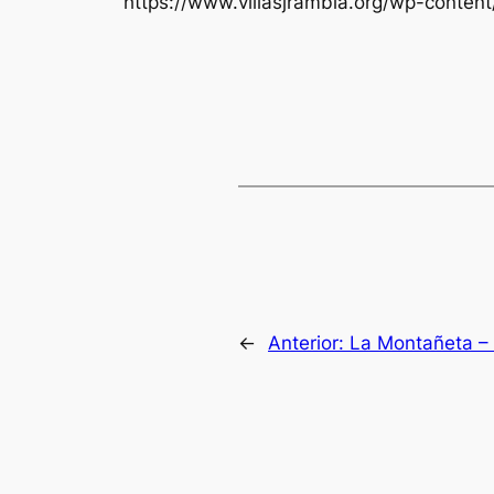
https://www.villasjrambla.org/wp-conten
←
Anterior:
La Montañeta – 