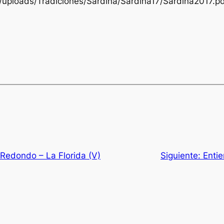
t/uploads/Tradiciones/Sardina/Sardina17/Sardina2017.p
Redondo – La Florida (V)
Siguiente:
Entie