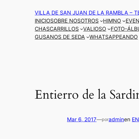
Saltar
VILLA DE SAN JUAN DE LA RAMBLA – T
al
INICIO
SOBRE NOSOTROS
HIMNO
EVE
contenido
CHASCARRILLOS
VALIOSO
FOTO-ÁLB
GUSANOS DE SEDA
WHATSAPPEANDO
Entierro de la Sard
Mar 6, 2017
—
admin
en
EN
por