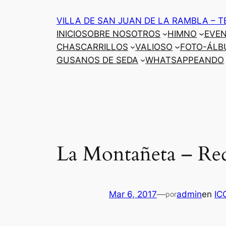
Saltar
VILLA DE SAN JUAN DE LA RAMBLA – T
al
INICIO
SOBRE NOSOTROS
HIMNO
EVE
contenido
CHASCARRILLOS
VALIOSO
FOTO-ÁLB
GUSANOS DE SEDA
WHATSAPPEANDO
La Montañeta – Red
Mar 6, 2017
—
admin
en
IC
por