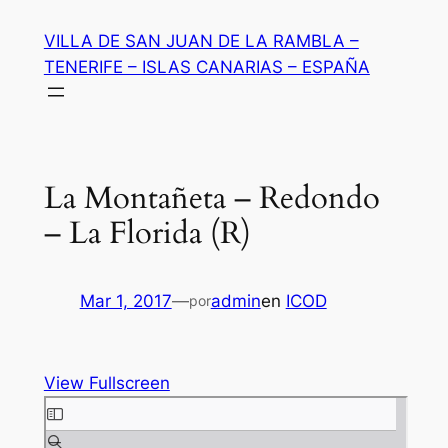
Saltar
VILLA DE SAN JUAN DE LA RAMBLA –
al
TENERIFE – ISLAS CANARIAS – ESPAÑA
contenido
La Montañeta – Redondo
– La Florida (R)
Mar 1, 2017
—
admin
en
ICOD
por
View Fullscreen
Saltar
al