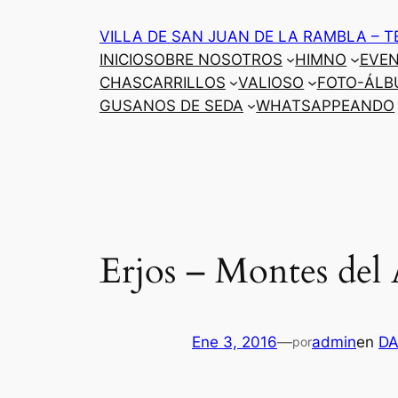
Saltar
VILLA DE SAN JUAN DE LA RAMBLA – T
al
INICIO
SOBRE NOSOTROS
HIMNO
EVE
contenido
CHASCARRILLOS
VALIOSO
FOTO-ÁLB
GUSANOS DE SEDA
WHATSAPPEANDO
Erjos – Montes del
Ene 3, 2016
—
admin
en
D
por