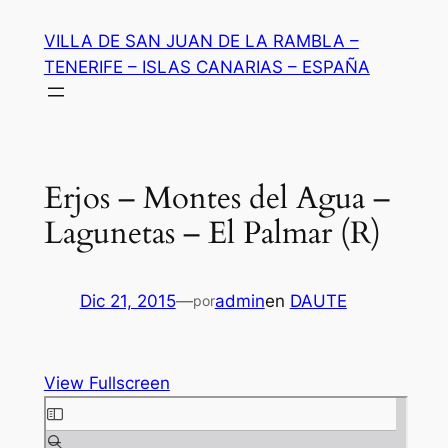
Saltar
VILLA DE SAN JUAN DE LA RAMBLA –
al
TENERIFE – ISLAS CANARIAS – ESPAÑA
contenido
Erjos – Montes del Agua –
Lagunetas – El Palmar (R)
Dic 21, 2015
—
admin
en
DAUTE
por
View Fullscreen
Saltar
al