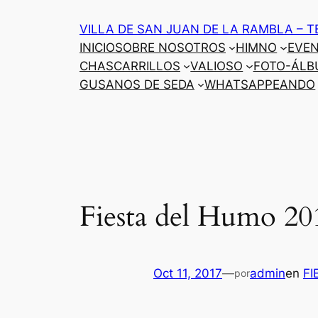
Saltar
VILLA DE SAN JUAN DE LA RAMBLA – T
al
INICIO
SOBRE NOSOTROS
HIMNO
EVE
contenido
CHASCARRILLOS
VALIOSO
FOTO-ÁLB
GUSANOS DE SEDA
WHATSAPPEANDO
Fiesta del Humo 20
Oct 11, 2017
—
admin
en
FI
por