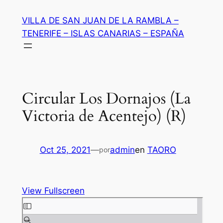
Saltar
VILLA DE SAN JUAN DE LA RAMBLA –
al
TENERIFE – ISLAS CANARIAS – ESPAÑA
contenido
Circular Los Dornajos (La
Victoria de Acentejo) (R)
Oct 25, 2021
—
admin
en
TAORO
por
View Fullscreen
Saltar
al