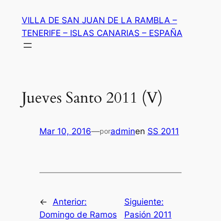
Saltar
VILLA DE SAN JUAN DE LA RAMBLA –
al
TENERIFE – ISLAS CANARIAS – ESPAÑA
contenido
Jueves Santo 2011 (V)
Mar 10, 2016
—
admin
en
SS 2011
por
←
Anterior:
Siguiente:
Domingo de Ramos
Pasión 2011