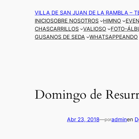
Saltar
VILLA DE SAN JUAN DE LA RAMBLA – T
al
INICIO
SOBRE NOSOTROS
HIMNO
EVE
contenido
CHASCARRILLOS
VALIOSO
FOTO-ÁLB
GUSANOS DE SEDA
WHATSAPPEANDO
Domingo de Resurr
Abr 23, 2018
—
admin
en
D
por