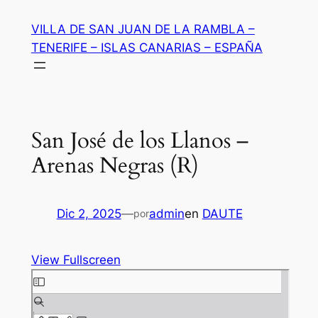
Saltar
VILLA DE SAN JUAN DE LA RAMBLA –
al
TENERIFE – ISLAS CANARIAS – ESPAÑA
contenido
San José de los Llanos –
Arenas Negras (R)
Dic 2, 2025
—
admin
en
DAUTE
por
View Fullscreen
Saltar
al
contenido