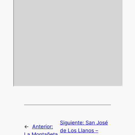
Siguiente:
San José
←
Anterior:
de Los Llanos –
La Montañeta