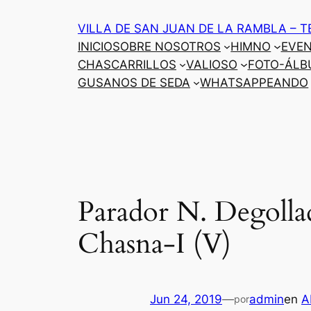
Saltar
VILLA DE SAN JUAN DE LA RAMBLA – T
al
INICIO
SOBRE NOSOTROS
HIMNO
EVE
contenido
CHASCARRILLOS
VALIOSO
FOTO-ÁLB
GUSANOS DE SEDA
WHATSAPPEANDO
Parador N. Degollad
Chasna-I (V)
Jun 24, 2019
—
admin
en
A
por