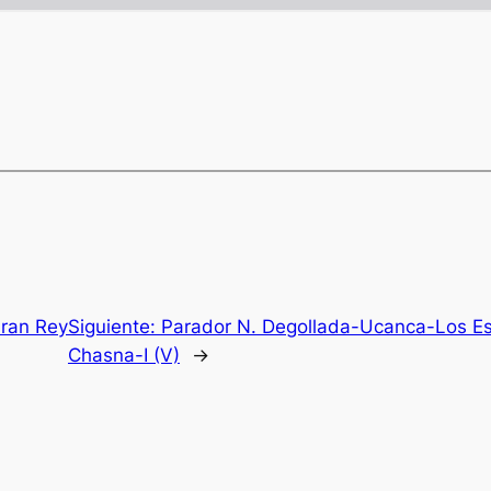
Gran Rey
Siguiente:
Parador N. Degollada-Ucanca-Los Esc
Chasna-I (V)
→