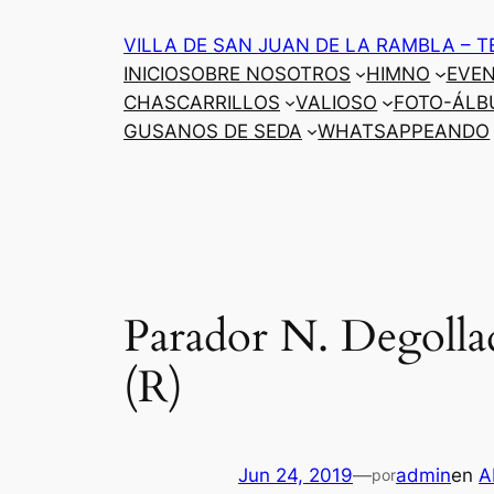
Saltar
VILLA DE SAN JUAN DE LA RAMBLA – T
al
INICIO
SOBRE NOSOTROS
HIMNO
EVE
contenido
CHASCARRILLOS
VALIOSO
FOTO-ÁLB
GUSANOS DE SEDA
WHATSAPPEANDO
Parador N. Degolla
(R)
Jun 24, 2019
—
admin
en
A
por