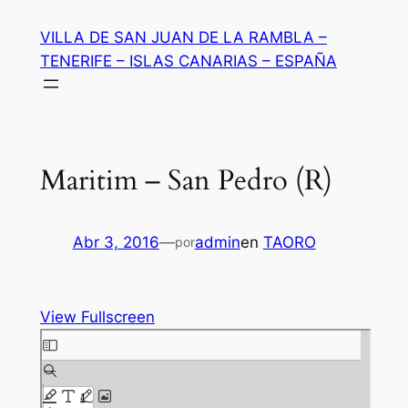
Saltar
VILLA DE SAN JUAN DE LA RAMBLA –
al
TENERIFE – ISLAS CANARIAS – ESPAÑA
contenido
Maritim – San Pedro (R)
Abr 3, 2016
—
admin
en
TAORO
por
View Fullscreen
Saltar
al
contenido