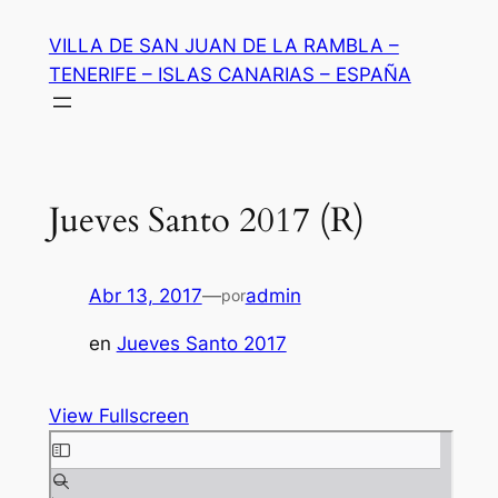
Saltar
VILLA DE SAN JUAN DE LA RAMBLA –
al
TENERIFE – ISLAS CANARIAS – ESPAÑA
contenido
Jueves Santo 2017 (R)
Abr 13, 2017
—
admin
por
en
Jueves Santo 2017
View Fullscreen
Saltar
al