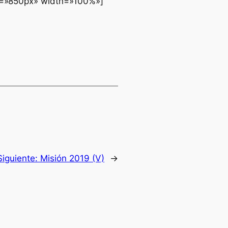
ht=»850px» width=»100%»]
Siguiente:
Misión 2019 (V)
→