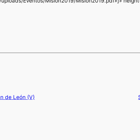
nt/uploads/Eventos/Mision2019/Mision2019.pdf»]» heig
n de León (V)