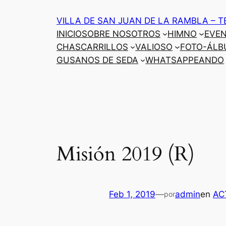
Saltar
VILLA DE SAN JUAN DE LA RAMBLA – T
al
INICIO
SOBRE NOSOTROS
HIMNO
EVE
contenido
CHASCARRILLOS
VALIOSO
FOTO-ÁLB
GUSANOS DE SEDA
WHATSAPPEANDO
Misión 2019 (R)
Feb 1, 2019
—
admin
en
AC
por