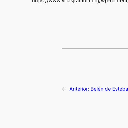
https://www.villasjrambla.org/wp-conte
←
Anterior:
Belén de Esteba