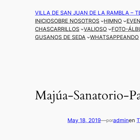
Saltar
VILLA DE SAN JUAN DE LA RAMBLA – T
al
INICIO
SOBRE NOSOTROS
HIMNO
EVE
contenido
CHASCARRILLOS
VALIOSO
FOTO-ÁLB
GUSANOS DE SEDA
WHATSAPPEANDO
Majúa-Sanatorio-Pa
May 18, 2019
—
admin
en
por