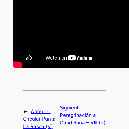
Siguiente:
←
Anterior:
Peregrinación a
Circular Punta
Candelaria – VIII (R)
La Rasca (V)