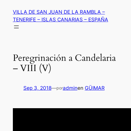
Saltar
VILLA DE SAN JUAN DE LA RAMBLA –
al
TENERIFE – ISLAS CANARIAS – ESPAÑA
contenido
Peregrinación a Candelaria
– VIII (V)
Sep 3, 2018
—
admin
en
GÜIMAR
por