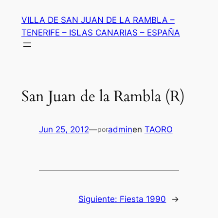
Saltar
VILLA DE SAN JUAN DE LA RAMBLA –
al
TENERIFE – ISLAS CANARIAS – ESPAÑA
contenido
San Juan de la Rambla (R)
Jun 25, 2012
—
admin
en
TAORO
por
Siguiente:
Fiesta 1990
→