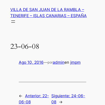
Saltar
VILLA DE SAN JUAN DE LA RAMBLA –
al
TENERIFE – ISLAS CANARIAS – ESPAÑA
contenido
23-06-08
Ago 10, 2016
—
admin
en
jmpm
por
←
Anterior:
22-
Siguiente:
24-06-
06-08
08
→