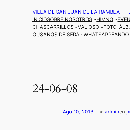
Saltar
VILLA DE SAN JUAN DE LA RAMBLA – T
al
INICIO
SOBRE NOSOTROS
HIMNO
EVE
contenido
CHASCARRILLOS
VALIOSO
FOTO-ÁLB
GUSANOS DE SEDA
WHATSAPPEANDO
24-06-08
Ago 10, 2016
—
admin
en
j
por