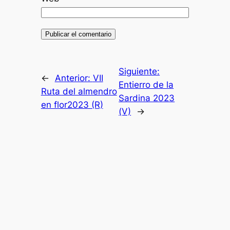
Siguiente:
←
Anterior:
VII
Entierro de la
Ruta del almendro
Sardina 2023
en flor2023 (R)
(V)
→