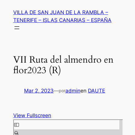
Saltar
VILLA DE SAN JUAN DE LA RAMBLA –
al
TENERIFE – ISLAS CANARIAS – ESPAÑA
contenido
VII Ruta del almendro en
flor2023 (R)
Mar 2, 2023
—
admin
en
DAUTE
por
View Fullscreen
Saltar
al