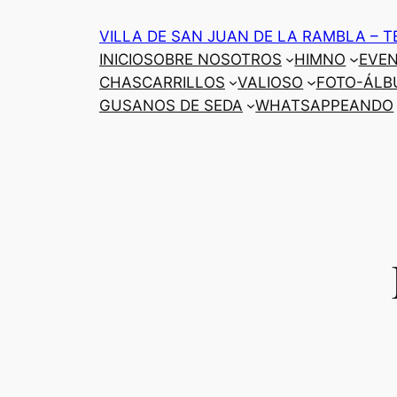
Saltar
VILLA DE SAN JUAN DE LA RAMBLA – T
al
INICIO
SOBRE NOSOTROS
HIMNO
EVE
contenido
CHASCARRILLOS
VALIOSO
FOTO-ÁLB
GUSANOS DE SEDA
WHATSAPPEANDO